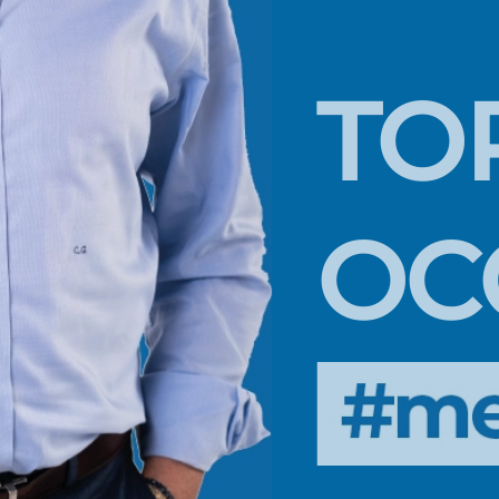
TO
OC