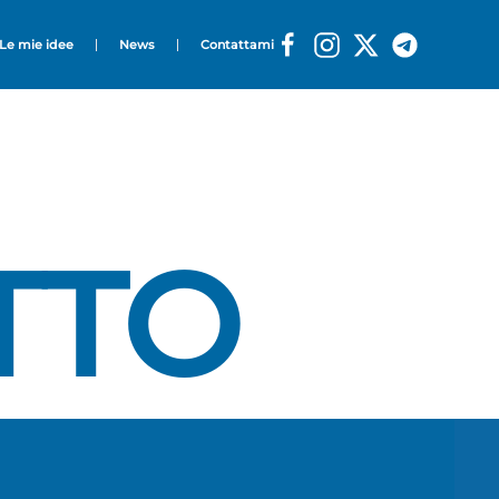
Le mie idee
News
Contattami
TTO