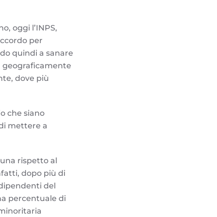
no, oggi l’INPS,
 accordo per
ando quindi a sanare
più geograficamente
nte, dove più
cio che siano
 di mettere a
tuna rispetto al
atti, dopo più di
i dipendenti del
una percentuale di
minoritaria