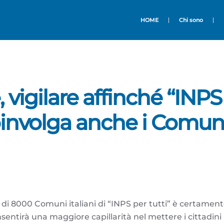
HOME
Chi sono
 vigilare affinché “INPS
coinvolga anche i Comun
ù di 8000 Comuni italiani di “INPS per tutti” è certame
sentirà una maggiore capillarità nel mettere i cittadini i