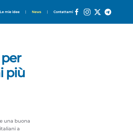
Le mie idee
News
Contattami
 per
i più
nte una buona
taliani a