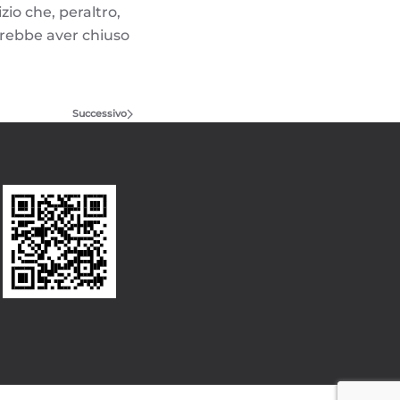
izio che, peraltro,
otrebbe aver chiuso
Successivo