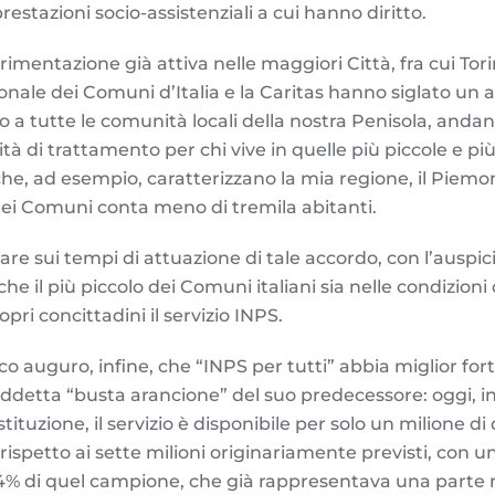
estazioni socio-assistenziali a cui hanno diritto.
erimentazione già attiva nelle maggiori Città, fra cui Tori
ionale dei Comuni d’Italia e la Caritas hanno siglato un
io a tutte le comunità locali della nostra Penisola, and
ità di trattamento per chi vive in quelle più piccole e 
che, ad esempio, caratterizzano la mia regione, il Piemo
dei Comuni conta meno di tremila abitanti.
gilare sui tempi di attuazione di tale accordo, con l’auspi
che il più piccolo dei Comuni italiani sia nelle condizioni
pri concittadini il servizio INPS.
co auguro, infine, che “INPS per tutti” abbia miglior for
iddetta “busta arancione” del suo predecessore: oggi, inf
stituzione, il servizio è disponibile per solo un milione d
rispetto ai sette milioni originariamente previsti, con 
14% di quel campione, che già rappresentava una parte 