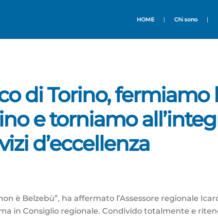
HOME
Chi sono
co di Torino, fermiamo 
no e torniamo all’integr
vizi d’eccellenza
 non è Belzebù”, ha affermato l’Assessore regionale Icard
tema in Consiglio regionale. Condivido totalmente e rite