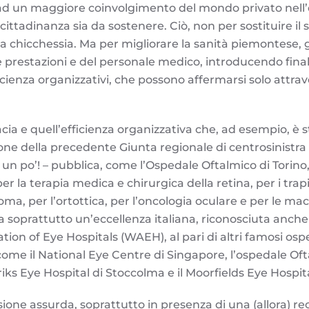
ad un maggiore coinvolgimento del mondo privato nell’
a cittadinanza sia da sostenere. Ciò, non per sostituire il 
 a chicchessia. Ma per migliorare la sanità piemontese, g
le prestazioni e del personale medico, introducendo fi
fficienza organizzativi, che possono affermarsi solo attr
acia e quell’efficienza organizzativa che, ad esempio, è 
sione della precedente Giunta regionale di centrosinist
 un po’! – pubblica, come l’Ospedale Oftalmico di Torino
er la terapia medica e chirurgica della retina, per i trap
oma, per l’ortottica, per l’oncologia oculare e per le ma
 soprattutto un’eccellenza italiana, riconosciuta anche 
tion of Eye Hospitals (WAEH), al pari di altri famosi ospe
come il National Eye Centre di Singapore, l’ospedale Oft
riks Eye Hospital di Stoccolma e il Moorfields Eye Hospit
sione assurda, soprattutto in presenza di una (allora) r