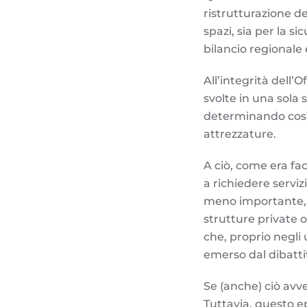
ristrutturazione de
spazi, sia per la s
bilancio regionale 
All’integrità dell’
svolte in una sola 
determinando così u
attrezzature.
A ciò, come era fac
a richiedere serviz
meno importante, la
strutture private o
che, proprio negli
emerso dal dibattit
Se (anche) ciò av
Tuttavia, questo ep