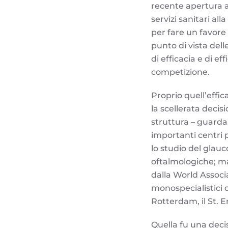
recente apertura 
servizi sanitari all
per fare un favore
punto di vista del
di efficacia e di e
competizione.
Proprio quell’effic
la scellerata deci
struttura – guarda
importanti centri p
lo studio del glauc
oftalmologiche; ma
dalla World Associa
monospecialistici 
Rotterdam, il St. E
Quella fu una deci