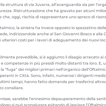
lla struttura di via Juvarra, all’avanguardia sia per l’or
icurezza. Ristrutturazione che ha gravato per alcuni milion
e che, oggi, rischia di rappresentare uno spreco di risor
Oftalmico, la sinistra ha invece opposto lo spezzatino delle
sede, indirizzandole anche al San Giovanni Bosco e alla Ci
lteriori costi per i lavori di adeguamento dei nuovi loc
ilmente prevedibile, si è aggiunto il disagio arrecato ai c
i e competenze in più presidi molto distanti tra loro. E,
 “fuga” dei migliori primari nell’organico dell’Oftalmic
peranti in Città. Sono, infatti, numerosi i dirigenti medici
 ultimi tempi, hanno fatto domanda per trasferirsi altro
o consiliare.
venisse, sarebbe l’ennesimo depauperamento della sanit
ilogo si può scongiurare evitando di lasciare l’Oftalmic