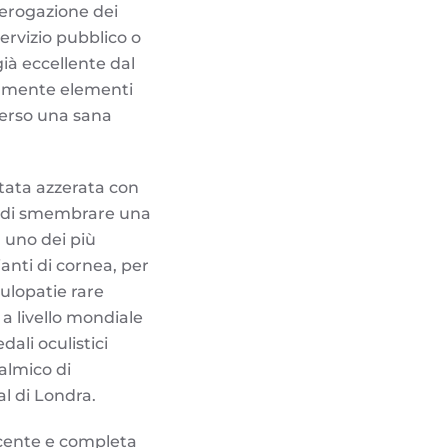
erogazione dei
servizio pubblico o
ià eccellente dal
nalmente elementi
averso una sana
stata azzerata con
ra di smembrare una
, uno dei più
ianti di cornea, per
culopatie rare
a livello mondiale
dali oculistici
almico di
al di Londra.
ecente e completa