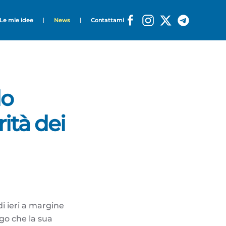
Le mie idee
News
Contattami
lo
ità dei
i ieri a margine
ngo che la sua