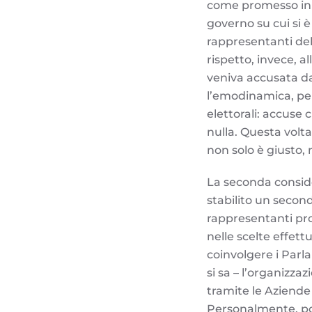
come promesso in 
governo su cui si
rappresentanti dell
rispetto, invece, 
veniva accusata da
l’emodinamica, per
elettorali: accuse 
nulla. Questa volta
non solo è giusto, 
La seconda conside
stabilito un second
rappresentanti pro
nelle scelte effett
coinvolgere i Parl
si sa – l’organizza
tramite le Aziende 
Personalmente, po