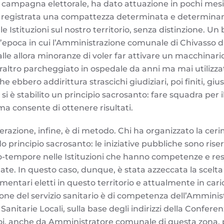
campagna elettorale, ha dato attuazione in pochi mesi.
 è registrata una compattezza determinata e determinan
e Istituzioni sul nostro territorio, senza distinzione. Un 
all’epoca in cui l’Amministrazione comunale di Chivasso 
lle allora minoranze di voler far attivare un macchinari
altro parcheggiato in ospedale da anni ma mai utilizzato
che ebbero addirittura strascichi giudiziari, poi finiti, gi
 si è stabilito un principio sacrosanto: fare squadra per il
ma consente di ottenere risultati.
razione, infine, è di metodo. Chi ha organizzato la cer
o principio sacrosanto: le iniziative pubbliche sono riser
-tempore nelle Istituzioni che hanno competenze e res
uate. In questo caso, dunque, è stata azzeccata la scelta
amentari eletti in questo territorio e attualmente in car
zione del servizio sanitario è di competenza dell’Ammini
Sanitarie Locali, sulla base degli indirizzi della Conferen
i, anche da Amministratore comunale di questa zona, p