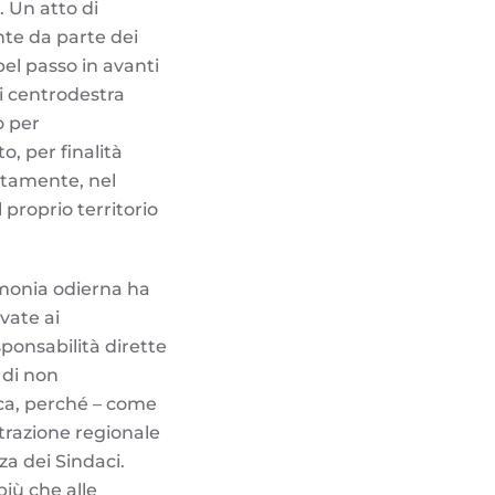
 Un atto di
te da parte dei
bel passo in avanti
di centrodestra
o per
, per finalità
ustamente, nel
 proprio territorio
imonia odierna ha
vate ai
ponsabilità dirette
 di non
ica, perché – come
strazione regionale
za dei Sindaci.
iù che alle