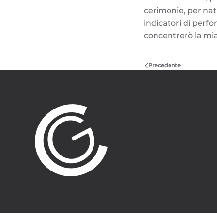
cerimonie, per nat
indicatori di perfo
concentrerò la mia
Precedente