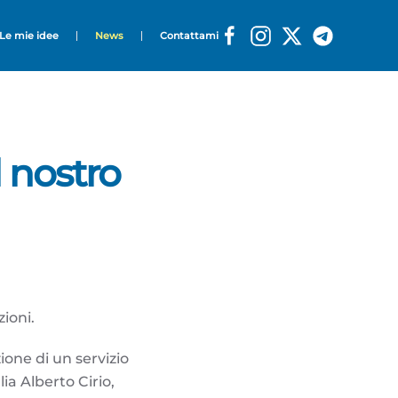
Le mie idee
News
Contattami
 nostro
zioni.
zione di un servizio
ia Alberto Cirio,