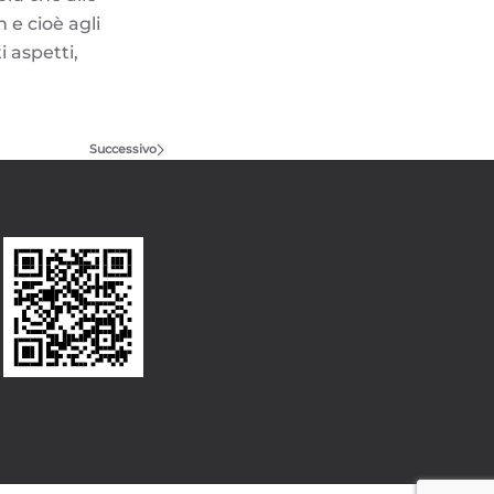
 e cioè agli
i aspetti,
Successivo