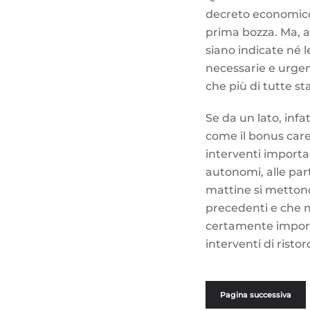
decreto economico s
prima bozza. Ma, 
siano indicate né l
necessarie e urgent
che più di tutte st
Se da un lato, infa
come il bonus care
interventi importan
autonomi, alle part
mattine si mettono 
precedenti e che m
certamente importa
interventi di ristor
Pagina successiva