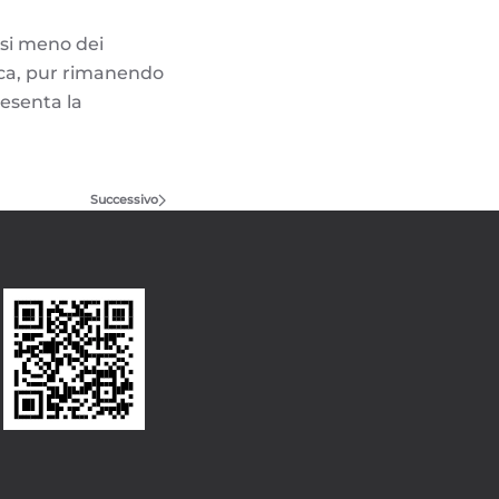
rsi meno dei
tica, pur rimanendo
resenta la
Successivo