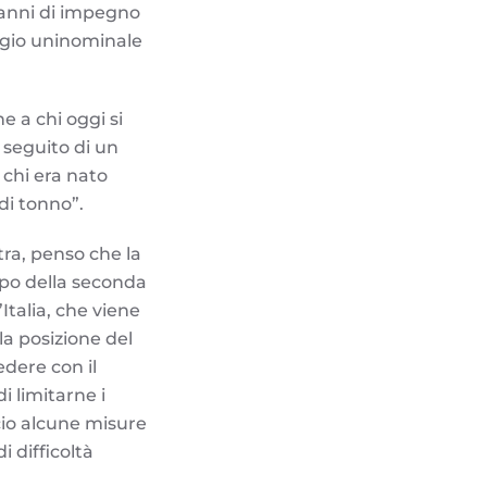
 anni di impegno
legio uninominale
e a chi oggi si
 seguito di un
 chi era nato
di tonno”.
ra, penso che la
empo della seconda
Italia, che viene
la posizione del
edere con il
i limitarne i
cio alcune misure
i difficoltà