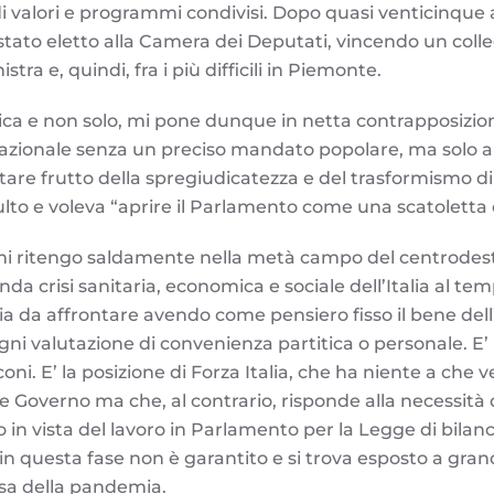
di valori e programmi condivisi. Dopo quasi venticinque
o stato eletto alla Camera dei Deputati, vincendo un col
stra e, quindi, fra i più difficili in Piemonte.
tica e non solo, mi pone dunque in netta contrapposizion
azionale senza un preciso mandato popolare, ma solo a
re frutto della spregiudicatezza e del trasformismo di
sulto e voleva “aprire il Parlamento come una scatoletta 
mi ritengo saldamente nella metà campo del centrodest
nda crisi sanitaria, economica e sociale dell’Italia al t
a da affrontare avendo come pensiero fisso il bene dell’
ni valutazione di convenienza partitica o personale. E’ 
ni. E’ la posizione di Forza Italia, che ha niente a che v
e Governo ma che, al contrario, risponde alla necessità d
in vista del lavoro in Parlamento per la Legge di bilan
i in questa fase non è garantito e si trova esposto a grand
a della pandemia.