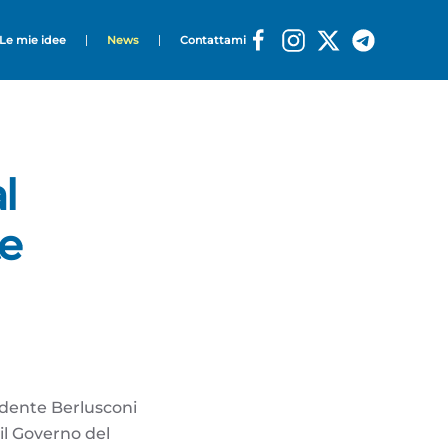
Le mie idee
News
Contattami
l
te
sidente Berlusconi
il Governo del