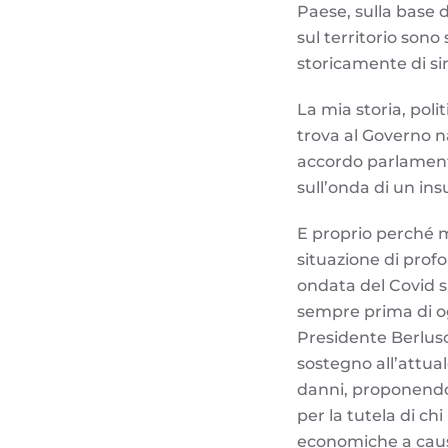
Paese, sulla base 
sul territorio son
storicamente di sini
La mia storia, poli
trova al Governo n
accordo parlamenta
sull’onda di un in
E proprio perché 
situazione di profo
ondata del Covid si
sempre prima di og
Presidente Berlusco
sostegno all’attual
danni, proponendo 
per la tutela di ch
economiche a caus