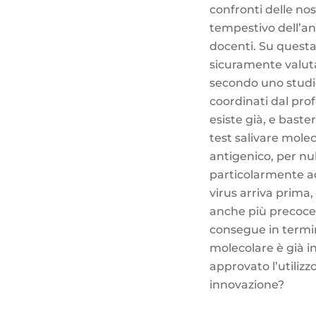
confronti delle no
tempestivo dell’an
docenti. Su questa
sicuramente valutan
secondo uno studio 
coordinati dal prof
esiste già, e baster
test salivare molec
antigenico, per nu
particolarmente ad
virus arriva prima,
anche più precoce n
consegue in termini 
molecolare è già i
approvato l’utilizz
innovazione?