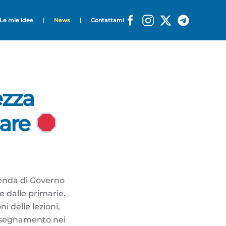
Le mie idee
News
Contattami
ezza
lare
agenda di Governo
e dalle primarie.
i delle lezioni,
insegnamento nei