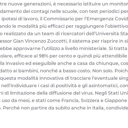
stre nuove generazioni, è necessario istituire un monitor
damento dei contagi nelle scuole, con test periodici per
 ipotesi di lavoro, il Commissario per l’Emergenza Covid 
do le modalità più efficaci per raggiungere l’obiettivo.
realizzato da un team di ricercatori dell’Università Sta
essor Gian Vincenzo Zuccotti, il sistema per riaprire in s
ebbe approvarne l’utilizzo a livello ministeriale. Si tratt
olare, efficace al 98% per cento e quindi più attendibile 
lla invasivo ed eseguibile anche a casa da chiunque, co
atto ai bambini, nonché a basso costo. Non solo. Poiché 
 questa modalità innovativa di tracciare l’eventuale sin
ell’individuare i casi di positività e gli asintomatici, co
di limitazione della diffusione del virus. Negli Stati Uniti
n uso da mesi, e stati come Francia, Svizzera e Giappon
o. Perché non partire da subito anche in Italia, condivid