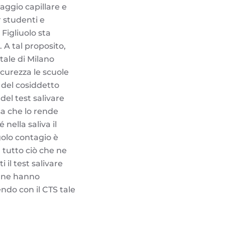
aggio capillare e
 studenti e
Figliuolo sta
 A tal proposito,
tale di Milano
icurezza le scuole
a del cosiddetto
del test salivare
sa che lo rende
nella saliva il
golo contagio è
n tutto ciò che ne
 il test salivare
e ne hanno
endo con il CTS tale