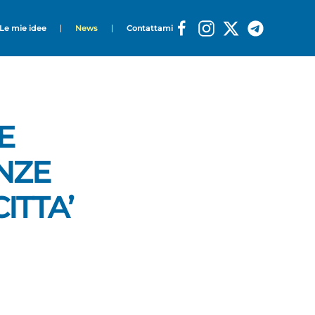
Le mie idee
News
Contattami
E
NZE
ITTA’