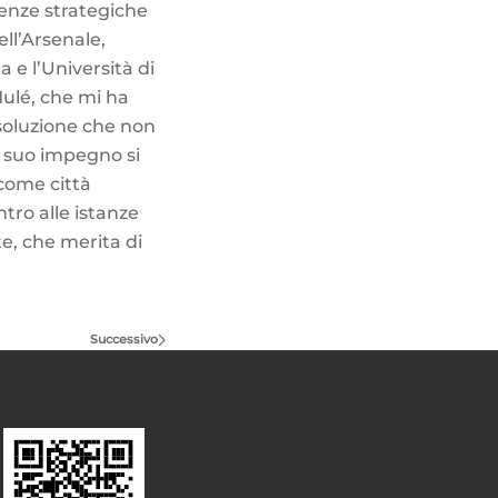
ienze strategiche
ell’Arsenale,
 e l’Università di
Mulé, che mi ha
 soluzione che non
o suo impegno si
 come città
tro alle istanze
e, che merita di
Successivo