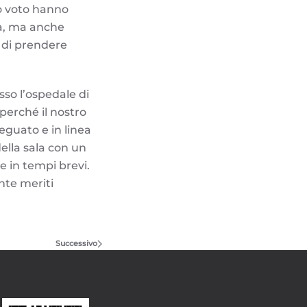
ro voto hanno
ta, ma anche
 di prendere
so l’ospedale di
perché il nostro
deguato e in linea
ella sala con un
 in tempi brevi.
nte meriti
.
Successivo