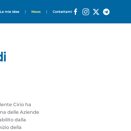
Le mie idee
News
Contattami
di
dente Cirio ha
una delle Aziende
bilito dalla
izio della