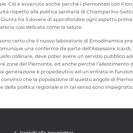
e. Ciò è avvenuto anche perché i piemontesi con il lo
uità rispetto alla politica sanitaria di Chiamparino-Sait
Giunta ha il dovere di approfondire ogni aspetto prima
teria così delicata come la salute.
sono certo che il nuovo laboratorio di Emodinamica pres
omunque una conferma da parte dell’Assessore Icardi, 
quello collinare, deve poter avere un servizio pubblico a
ltre zone del Piemonte, ed anche perché l’allestimento d
ma generazione è propedeutico ad un’entrata in funzione
onvinto che la popolazione di questo angolo di Piemo
e della politica regionale e in tal senso sono impegnato
Iscriviti alla newsletter