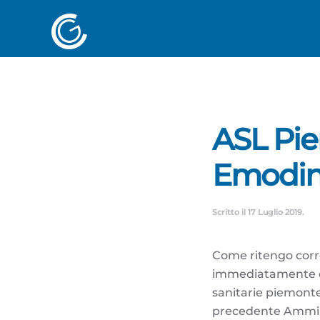
ASL Pie
Emodin
Scritto il
17 Luglio 2019
.
Come ritengo corre
immediatamente dec
sanitarie piemontes
precedente Amminis