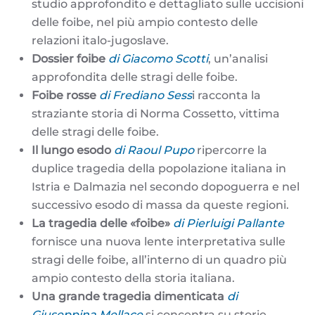
studio approfondito e dettagliato sulle uccisioni
delle foibe, nel più ampio contesto delle
relazioni italo-jugoslave.
Dossier foibe
di Giacomo Scotti
, un’analisi
approfondita delle stragi delle foibe.
Foibe rosse
di Frediano Sess
i racconta la
straziante storia di Norma Cossetto, vittima
delle stragi delle foibe.
Il lungo esodo
di Raoul Pupo
ripercorre la
duplice tragedia della popolazione italiana in
Istria e Dalmazia nel secondo dopoguerra e nel
successivo esodo di massa da queste regioni.
La tragedia delle «foibe»
di Pierluigi Pallante
fornisce una nuova lente interpretativa sulle
stragi delle foibe, all’interno di un quadro più
ampio contesto della storia italiana.
Una grande tragedia dimenticata
di
Giuseppina Mellace
si concentra su storie