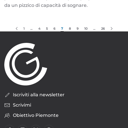
da un pizzico di capacità di sognare.
1
…
4
5
6
7
8
9
10
…
26
Iscriviti alla newsletter
Scrivimi
Obiettivo Piemonte