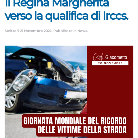
Il Regina Margherita
verso la qualifica di Irccs.
Scritto il
21 Novembre 2022
. Pubblicato in
News
.