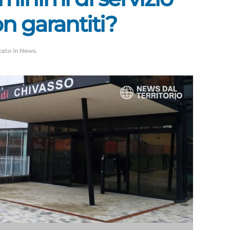
n garantiti?
cato in
News
.