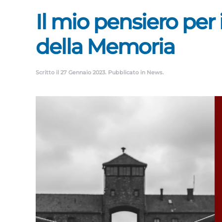
Il mio pensiero per 
della Memoria
Scritto il
27 Gennaio 2023
. Pubblicato in
News
.