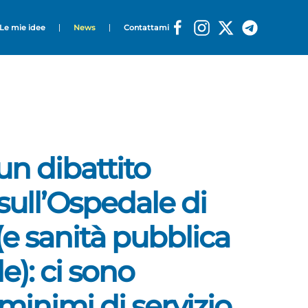
Le mie idee
News
Contattami
n dibattito
sull’Ospedale di
(e sanità pubblica
e): ci sono
minimi di servizio