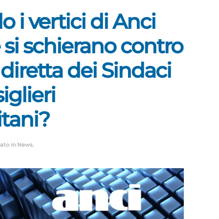
o i vertici di Anci
 si schierano contro
 diretta dei Sindaci
iglieri
tani?
cato in
News
.