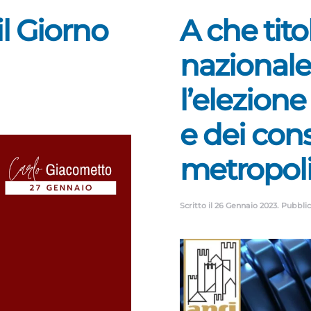
il Giorno
A che titol
nazionale
l’elezione
e dei cons
metropoli
Scritto il
26 Gennaio 2023
. Pubbli