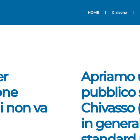
HOME
Chi sono
er
Apriamo u
one
pubblico 
i non va
Chivasso 
in general
standard 