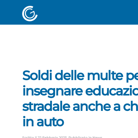
Soldi delle multe p
insegnare educazi
stradale anche a ch
in auto
Scritto il
22 Febbraio 2023
. Pubblicato in
News
.